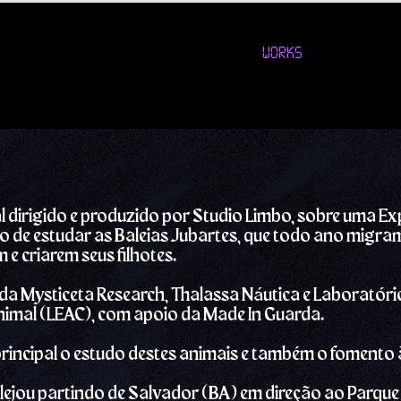
WORKS
l dirigido e produzido por Studio Limbo, sobre uma E
ivo de estudar as Baleias Jubartes, que todo ano migram
 e criarem seus filhotes.
da Mysticeta Research, Thalassa Náutica e Laboratóri
imal (LEAC), com apoio da Made In Guarda.
principal o estudo destes animais e também o fomento
velejou partindo de Salvador (BA) em direção ao Parqu