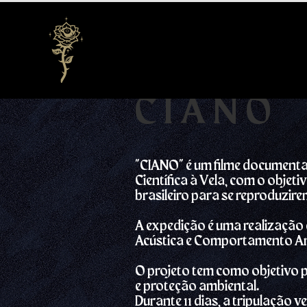
CIANO
"CIANO" é um filme documenta
Científica à Vela, com o objet
brasileiro para se reproduzirem
A expedição é uma realização 
Acústica e Comportamento An
O projeto tem como objetivo 
e proteção ambiental.
Durante 11 dias, a tripulação 