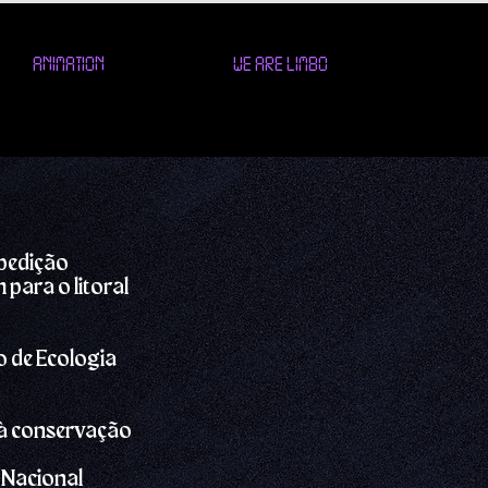
ANIMATION
WE ARE LIMBO
xpedição
 para o litoral
o de Ecologia
 à conservação
e Nacional