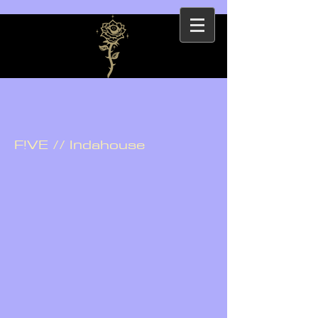
F!VE // Indahouse